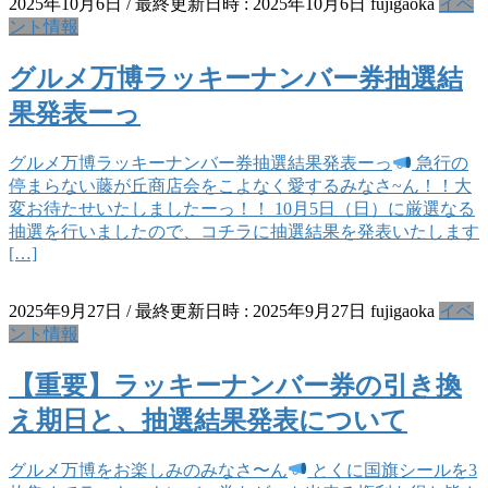
2025年10月6日
/ 最終更新日時 :
2025年10月6日
fujigaoka
イベ
ント情報
グルメ万博ラッキーナンバー券抽選結
果発表ーっ
グルメ万博ラッキーナンバー券抽選結果発表ーっ
急行の
停まらない藤が丘商店会をこよなく愛するみなさ~ん！！大
変お待たせいたしましたーっ！！ 10月5日（日）に厳選なる
抽選を行いましたので、コチラに抽選結果を発表いたします
[…]
2025年9月27日
/ 最終更新日時 :
2025年9月27日
fujigaoka
イベ
ント情報
【重要】ラッキーナンバー券の引き換
え期日と、抽選結果発表について
グルメ万博をお楽しみのみなさ〜ん
とくに国旗シールを3