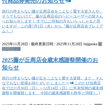
付商品券発売のお知らせ
急行の停まらない藤が丘商店会をこよなく愛する皆さんや、
そうでもないけど、藤が丘商店会のヘビーユーザーの皆さん
へお知らせします！ すでにご存知の方もいらっしゃると思
いますが、この度7月1日（水）から『藤が丘商店会プレミア
ム […]
2025年11月28日
/ 最終更新日時 :
2025年11月28日
fujigaoka
イ
ベント情報
2025藤が丘商店会歳末感謝祭開催のお
知らせ
急行の停まらない藤が丘をこよなく愛する皆様、また、そん
なでもない皆様お待たせいたしましたー
このたび当商店
会では11月30日（日）～12月14日（日）に年末恒例の歳末感
謝祭を開催致します。 今回の歳末感謝祭も昨年と同様 […]