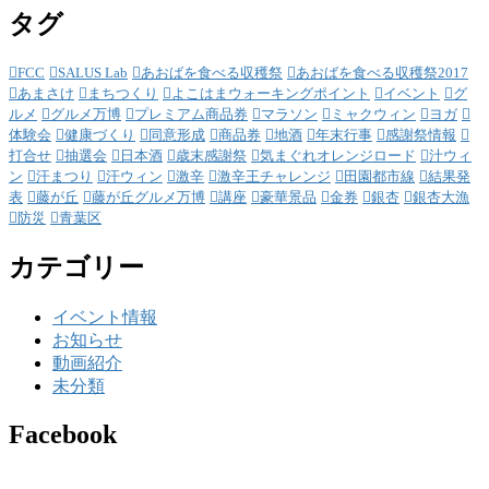
タグ
FCC
SALUS Lab
あおばを食べる収穫祭
あおばを食べる収穫祭2017
あまさけ
まちつくり
よこはまウォーキングポイント
イベント
グ
ルメ
グルメ万博
プレミアム商品券
マラソン
ミャクウィン
ヨガ
体験会
健康づくり
同意形成
商品券
地酒
年末行事
感謝祭情報
打合せ
抽選会
日本酒
歳末感謝祭
気まぐれオレンジロード
汁ウィ
ン
汗まつり
汗ウィン
激辛
激辛王チャレンジ
田園都市線
結果発
表
藤が丘
藤が丘グルメ万博
講座
豪華景品
金券
銀杏
銀杏大漁
防災
青葉区
カテゴリー
イベント情報
お知らせ
動画紹介
未分類
Facebook