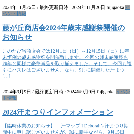
2024年11月26日
/ 最終更新日時 :
2024年11月26日
fujigaoka
イ
ベント情報
藤が丘商店会2024年歳末感謝祭開催の
お知らせ
このたび当商店会では12月1日（日）～12月15日（日）に年
末恒例の歳末感謝祭を開催致します。 今回の歳末感謝祭も
昨年と同様に豪華賞品を取り揃えました。そして、今回も福
引にハズレはございません。なお、9月に開催した汗まつ
[…]
2024年9月9日
/ 最終更新日時 :
2024年9月9日
fujigaoka
イベン
ト情報
2024汗まつりインフォメーション
【臨時休業のお知らせ】 汗マップ I Deborah’s 汗まつり期
間中に申し訳ございませんが、誠に勝手ながら、9月15日