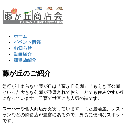
コ
ナ
ン
ビ
テ
ゲ
ン
ー
ツ
シ
ホーム
へ
ョ
イベント情報
ス
ン
お知らせ
キ
に
動画紹介
ッ
移
加盟店紹介
プ
動
藤が丘のご紹介
急行が止まらない藤が丘は「藤が丘公園」「もえぎ野公園」
といった大きな公園が整備されており、とても住みやすい街
になっています。子育て世帯にも人気の街です。
スーパーや個人商店が充実しています。また居酒屋、レスト
ランなどの飲食店が豊富にあるので、外食に便利なスポット
です。