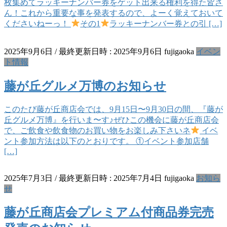
枚集めてラッキーナンバー券をゲット出来る権利を得た皆さ
ん！これから重要な事を発表するので、よーく覚えておいて
くださいねーっ！
その1
ラッキーナンバー券との引 […]
2025年9月6日
/ 最終更新日時 :
2025年9月6日
fujigaoka
イベン
ト情報
藤が丘グルメ万博のお知らせ
このたび藤が丘商店会では、9月15日〜9月30日の間、『藤が
丘グルメ万博』を行いま〜す♪ぜひこの機会に藤が丘商店会
で、ご飲食や飲食物のお買い物をお楽しみ下さいネ
イベ
ント参加方法は以下のとおりです。 ①イベント参加店舗
[…]
2025年7月3日
/ 最終更新日時 :
2025年7月4日
fujigaoka
お知ら
せ
藤が丘商店会プレミアム付商品券完売