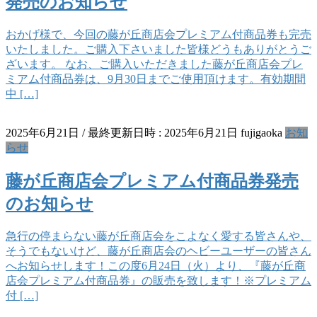
発売のお知らせ
おかげ様で、今回の藤が丘商店会プレミアム付商品券も完売
いたしました。ご購入下さいました皆様どうもありがとうご
ざいます。 なお、ご購入いただきました藤が丘商店会プレ
ミアム付商品券は、9月30日までご使用頂けます。有効期間
中 […]
2025年6月21日
/ 最終更新日時 :
2025年6月21日
fujigaoka
お知
らせ
藤が丘商店会プレミアム付商品券発売
のお知らせ
急行の停まらない藤が丘商店会をこよなく愛する皆さんや、
そうでもないけど、藤が丘商店会のヘビーユーザーの皆さん
へお知らせします！この度6月24日（火）より、『藤が丘商
店会プレミアム付商品券』の販売を致します！※プレミアム
付 […]