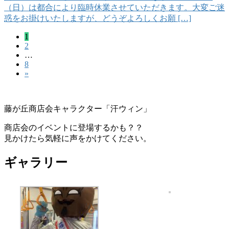
（日）は都合により臨時休業させていただきます。大変ご迷
惑をお掛けいたしますが、どうぞよろしくお願 […]
固
1
投
固
2
定
稿
…
定
ペ
固
8
ペ
ー
の
»
定
ー
ジ
ペ
ペ
ジ
ー
ー
ジ
藤が丘商店会キャラクター「汗ウィン」
ジ
商店会のイベントに登場するかも？？
送
見かけたら気軽に声をかけてください。
り
ギャラリー