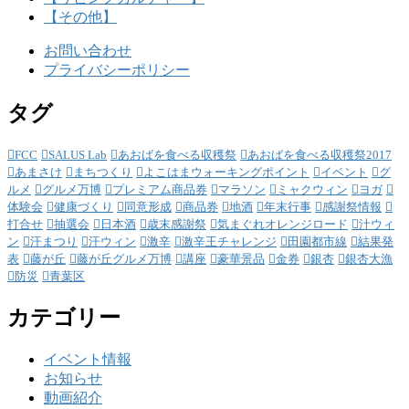
【その他】
お問い合わせ
プライバシーポリシー
タグ
FCC
SALUS Lab
あおばを食べる収穫祭
あおばを食べる収穫祭2017
あまさけ
まちつくり
よこはまウォーキングポイント
イベント
グ
ルメ
グルメ万博
プレミアム商品券
マラソン
ミャクウィン
ヨガ
体験会
健康づくり
同意形成
商品券
地酒
年末行事
感謝祭情報
打合せ
抽選会
日本酒
歳末感謝祭
気まぐれオレンジロード
汁ウィ
ン
汗まつり
汗ウィン
激辛
激辛王チャレンジ
田園都市線
結果発
表
藤が丘
藤が丘グルメ万博
講座
豪華景品
金券
銀杏
銀杏大漁
防災
青葉区
カテゴリー
イベント情報
お知らせ
動画紹介