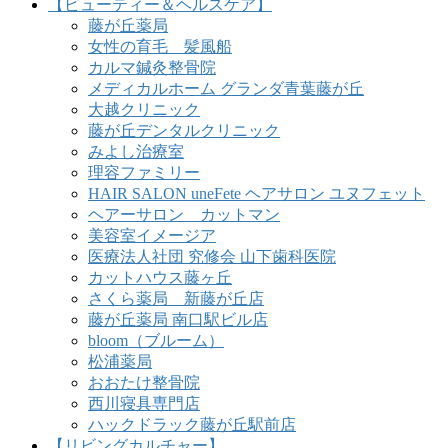
【ビューティー＆ヘルスケア】
藤が丘薬局
女性の育毛 髪風船
カルマ鍼灸整骨院
メディカルホーム グランダ青葉藤が丘
大越クリニック
藤が丘デンタルクリニック
みよし治療室
理容ファミリー
HAIR SALON uneFete ヘアサロン ユヌフェット
ヘアーサロン カットマン
美容室イメージア
医療法人社団 究修会 山下歯科医院
カットハウス藤ヶ丘
さくら薬局 新藤が丘店
藤が丘薬局 南口駅ビル店
bloom（ブルーム）
松浦薬局
おおたけ整骨院
西川寝具専門店
ハックドラック藤が丘駅前店
【リビングカルチャー】