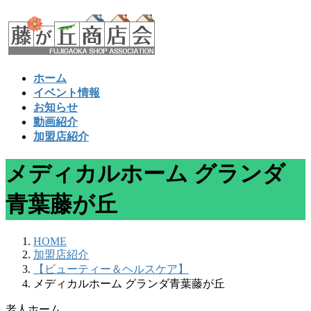
コ
ナ
ン
ビ
テ
ゲ
ン
ー
ツ
シ
ホーム
へ
ョ
イベント情報
ス
ン
お知らせ
キ
に
動画紹介
ッ
移
加盟店紹介
プ
動
メディカルホーム グランダ
青葉藤が丘
HOME
加盟店紹介
【ビューティー＆ヘルスケア】
メディカルホーム グランダ青葉藤が丘
老人ホーム