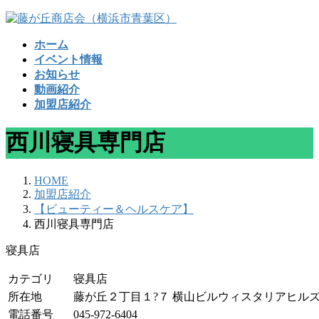
コ
ナ
ン
ビ
ホーム
テ
ゲ
イベント情報
ン
ー
お知らせ
ツ
シ
動画紹介
へ
ョ
加盟店紹介
ス
ン
キ
に
西川寝具専門店
ッ
移
プ
動
HOME
加盟店紹介
【ビューティー＆ヘルスケア】
西川寝具専門店
寝具店
カテゴリ
寝具店
所在地
藤が丘２丁目１?７ 横山ビルウィスタリアヒルズ 
電話番号
045-972-6404