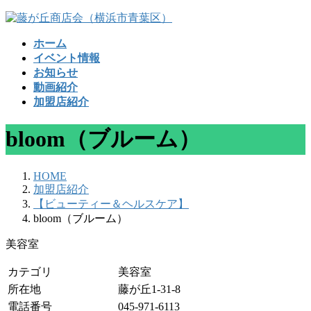
コ
ナ
ン
ビ
ホーム
テ
ゲ
イベント情報
ン
ー
お知らせ
ツ
シ
動画紹介
へ
ョ
加盟店紹介
ス
ン
キ
に
bloom（ブルーム）
ッ
移
プ
動
HOME
加盟店紹介
【ビューティー＆ヘルスケア】
bloom（ブルーム）
美容室
カテゴリ
美容室
所在地
藤が丘1-31-8
電話番号
045-971-6113