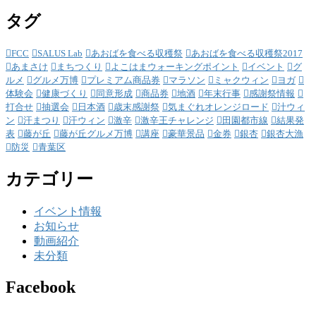
タグ
FCC
SALUS Lab
あおばを食べる収穫祭
あおばを食べる収穫祭2017
あまさけ
まちつくり
よこはまウォーキングポイント
イベント
グ
ルメ
グルメ万博
プレミアム商品券
マラソン
ミャクウィン
ヨガ
体験会
健康づくり
同意形成
商品券
地酒
年末行事
感謝祭情報
打合せ
抽選会
日本酒
歳末感謝祭
気まぐれオレンジロード
汁ウィ
ン
汗まつり
汗ウィン
激辛
激辛王チャレンジ
田園都市線
結果発
表
藤が丘
藤が丘グルメ万博
講座
豪華景品
金券
銀杏
銀杏大漁
防災
青葉区
カテゴリー
イベント情報
お知らせ
動画紹介
未分類
Facebook