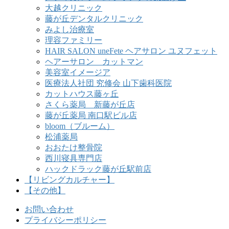
大越クリニック
藤が丘デンタルクリニック
みよし治療室
理容ファミリー
HAIR SALON uneFete ヘアサロン ユヌフェット
ヘアーサロン カットマン
美容室イメージア
医療法人社団 究修会 山下歯科医院
カットハウス藤ヶ丘
さくら薬局 新藤が丘店
藤が丘薬局 南口駅ビル店
bloom（ブルーム）
松浦薬局
おおたけ整骨院
西川寝具専門店
ハックドラック藤が丘駅前店
【リビングカルチャー】
【その他】
お問い合わせ
プライバシーポリシー