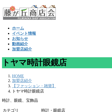
コ
ナ
ン
ビ
テ
ゲ
ン
ー
ツ
シ
ホーム
へ
ョ
イベント情報
ス
ン
お知らせ
キ
に
動画紹介
ッ
移
加盟店紹介
プ
動
トヤマ時計眼鏡店
HOME
加盟店紹介
【ファッション・雑貨】
トヤマ時計眼鏡店
時計、眼鏡、宝飾品
カテゴリ
時計・眼鏡店