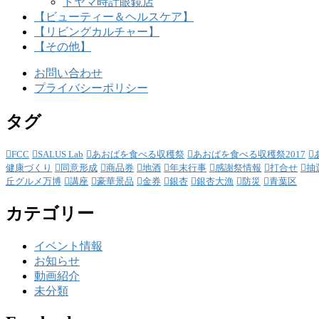
トヤマ時計眼鏡店
【ビューティー＆ヘルスケア】
【リビングカルチャー】
【その他】
お問い合わせ
プライバシーポリシー
タグ
FCC
SALUS Lab
あおばを食べる収穫祭
あおばを食べる収穫祭2017
健康づくり
同意形成
商品券
地酒
年末行事
感謝祭情報
打合せ
抽
丘グルメ万博
講座
豪華景品
金券
銀杏
銀杏大漁
防災
青葉区
カテゴリー
イベント情報
お知らせ
動画紹介
未分類