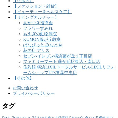
【グルメ】
【ファッション・雑貨】
【ビューティー＆ヘルスケア】
【リビングカルチャー】
あかつき指導会
フラワーすみれ
もえぎの動物病院
KUMON藤が丘教室
ぱなぴっと みなとや
花の店 アリス
セブン-イレブン横浜藤が丘１丁目店
ファミリーマート 藤が丘駅東店・南口店
住彩館 横浜LIXILトータルサービス/LIXILリフォ
ームショップLTS青葉中央店
【その他】
お問い合わせ
プライバシーポリシー
タグ
FCC
SALUS Lab
あおばを食べる収穫祭
あおばを食べる収穫祭2017