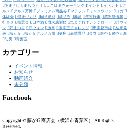
あまさけ
まちつくり
よこはまウォーキングポイント
イベント
グ
ルメ
グルメ万博
プレミアム商品券
マラソン
ミャクウィン
ヨガ
体験会
健康づくり
同意形成
商品券
地酒
年末行事
感謝祭情報
打合せ
抽選会
日本酒
歳末感謝祭
気まぐれオレンジロード
汁ウィ
ン
汗まつり
汗ウィン
激辛
激辛王チャレンジ
田園都市線
結果発
表
藤が丘
藤が丘グルメ万博
講座
豪華景品
金券
銀杏
銀杏大漁
防災
青葉区
カテゴリー
イベント情報
お知らせ
動画紹介
未分類
Facebook
Copyright © 藤が丘商店会（横浜市青葉区） All Rights
Reserved.