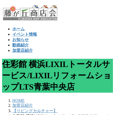
コ
ナ
ン
ビ
テ
ゲ
ン
ー
ツ
シ
ホーム
へ
ョ
イベント情報
ス
ン
お知らせ
キ
に
動画紹介
ッ
移
加盟店紹介
プ
動
住彩館 横浜LIXILトータルサ
ービス/LIXILリフォームショ
ップLTS青葉中央店
HOME
加盟店紹介
【リビングカルチャー】