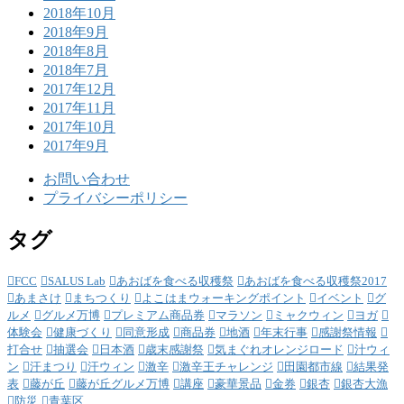
2018年10月
2018年9月
2018年8月
2018年7月
2017年12月
2017年11月
2017年10月
2017年9月
お問い合わせ
プライバシーポリシー
タグ
FCC
SALUS Lab
あおばを食べる収穫祭
あおばを食べる収穫祭2017
あまさけ
まちつくり
よこはまウォーキングポイント
イベント
グ
ルメ
グルメ万博
プレミアム商品券
マラソン
ミャクウィン
ヨガ
体験会
健康づくり
同意形成
商品券
地酒
年末行事
感謝祭情報
打合せ
抽選会
日本酒
歳末感謝祭
気まぐれオレンジロード
汁ウィ
ン
汗まつり
汗ウィン
激辛
激辛王チャレンジ
田園都市線
結果発
表
藤が丘
藤が丘グルメ万博
講座
豪華景品
金券
銀杏
銀杏大漁
防災
青葉区