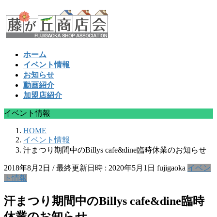
コ
ナ
ン
ビ
テ
ゲ
ン
ー
ツ
シ
ホーム
へ
ョ
イベント情報
ス
ン
お知らせ
キ
に
動画紹介
ッ
移
加盟店紹介
プ
動
イベント情報
HOME
イベント情報
汗まつり期間中のBillys cafe&dine臨時休業のお知らせ
2018年8月2日
/ 最終更新日時 :
2020年5月1日
fujigaoka
イベン
ト情報
汗まつり期間中のBillys cafe&dine臨時
休業のお知らせ