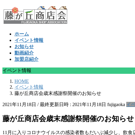
コ
ナ
ン
ビ
テ
ゲ
ン
ー
ツ
シ
ホーム
へ
ョ
イベント情報
ス
ン
お知らせ
キ
に
動画紹介
ッ
移
加盟店紹介
プ
動
イベント情報
HOME
イベント情報
藤が丘商店会歳末感謝祭開催のお知らせ
2021年11月18日
/ 最終更新日時 :
2021年11月18日
fujigaoka
イ
藤が丘商店会歳末感謝祭開催のお知らせ
11月に入りコロナウイルスの感染者数もだいぶ減少し、飲