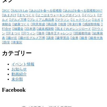
FCC
SALUS Lab
あおばを食べる収穫祭
あおばを食べる収穫祭2017
あまさけ
まちつくり
よこはまウォーキングポイント
イベント
グ
ルメ
グルメ万博
プレミアム商品券
マラソン
ミャクウィン
ヨガ
体験会
健康づくり
同意形成
商品券
地酒
年末行事
感謝祭情報
打合せ
抽選会
日本酒
歳末感謝祭
気まぐれオレンジロード
汁ウィ
ン
汗まつり
汗ウィン
激辛
激辛王チャレンジ
田園都市線
結果発
表
藤が丘
藤が丘グルメ万博
講座
豪華景品
金券
銀杏
銀杏大漁
防災
青葉区
カテゴリー
イベント情報
お知らせ
動画紹介
未分類
Facebook