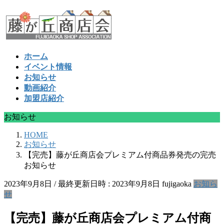
コ
ナ
ン
ビ
テ
ゲ
ン
ー
ツ
シ
ホーム
へ
ョ
イベント情報
ス
ン
お知らせ
キ
に
動画紹介
ッ
移
加盟店紹介
プ
動
お知らせ
HOME
お知らせ
【完売】藤が丘商店会プレミアム付商品券発売の完売
お知らせ
2023年9月8日
/ 最終更新日時 :
2023年9月8日
fujigaoka
お知ら
せ
【完売】藤が丘商店会プレミアム付商