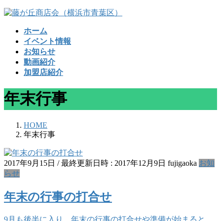
コ
ナ
ン
ビ
ホーム
テ
ゲ
イベント情報
ン
ー
お知らせ
ツ
シ
動画紹介
へ
ョ
加盟店紹介
ス
ン
キ
に
年末行事
ッ
移
プ
動
HOME
年末行事
2017年9月15日
/ 最終更新日時 :
2017年12月9日
fujigaoka
お知
らせ
年末の行事の打合せ
9月も後半に入り、年末の行事の打合せや準備が始まると、