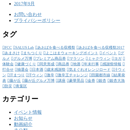
2017年9月
お問い合わせ
プライバシーポリシー
タグ
FCC
SALUS Lab
あおばを食べる収穫祭
あおばを食べる収穫祭2017
あまさけ
まちつくり
よこはまウォーキングポイント
イベント
グ
ルメ
グルメ万博
プレミアム商品券
マラソン
ミャクウィン
ヨガ
体験会
健康づくり
同意形成
商品券
地酒
年末行事
感謝祭情報
打合せ
抽選会
日本酒
歳末感謝祭
気まぐれオレンジロード
汁ウィ
ン
汗まつり
汗ウィン
激辛
激辛王チャレンジ
田園都市線
結果発
表
藤が丘
藤が丘グルメ万博
講座
豪華景品
金券
銀杏
銀杏大漁
防災
青葉区
カテゴリー
イベント情報
お知らせ
動画紹介