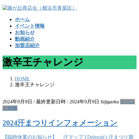
コ
ナ
ン
ビ
ホーム
テ
ゲ
イベント情報
ン
ー
お知らせ
ツ
シ
動画紹介
へ
ョ
加盟店紹介
ス
ン
キ
に
激辛王チャレンジ
ッ
移
プ
動
HOME
激辛王チャレンジ
2024年9月9日
/ 最終更新日時 :
2024年9月9日
fujigaoka
イベン
ト情報
2024汗まつりインフォメーション
【臨時休業のお知らせ】 汗マップ I Deborah’s 汗まつり期