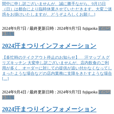
間中に申し訳ございませんが、誠に勝手ながら、9月15日
（日）は都合により臨時休業させていただきます。大変ご迷
惑をお掛けいたしますが、どうぞよろしくお願 […]
2024年9月7日
/ 最終更新日時 :
2024年9月7日
fujigaoka
イベン
ト情報
2024汗まつりインフォメーション
【多忙時のテイクアウト停止のお知らせ】 汗マップ A グ
リズキッチン 大変申し訳ございませんが、店内飲食のご利
用が多く、オーダーに対しての提供が追い付かなくなってし
まったような場合などの店内業務に支障をきたすような場合
[…]
2024年9月4日
/ 最終更新日時 :
2024年9月7日
fujigaoka
イベン
ト情報
2024汗まつりインフォメーション