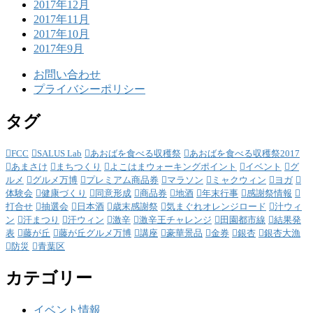
2017年12月
2017年11月
2017年10月
2017年9月
お問い合わせ
プライバシーポリシー
タグ
FCC
SALUS Lab
あおばを食べる収穫祭
あおばを食べる収穫祭2017
あまさけ
まちつくり
よこはまウォーキングポイント
イベント
グ
ルメ
グルメ万博
プレミアム商品券
マラソン
ミャクウィン
ヨガ
体験会
健康づくり
同意形成
商品券
地酒
年末行事
感謝祭情報
打合せ
抽選会
日本酒
歳末感謝祭
気まぐれオレンジロード
汁ウィ
ン
汗まつり
汗ウィン
激辛
激辛王チャレンジ
田園都市線
結果発
表
藤が丘
藤が丘グルメ万博
講座
豪華景品
金券
銀杏
銀杏大漁
防災
青葉区
カテゴリー
イベント情報