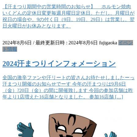
【汗まつり期間中の営業時間のお知らせ】 ホルモン焼肉
いくどんの定休日変更毎週月曜日定休日。ただし、月曜日が
祝日の場合や、9の付く日（9日、19日、29日）は営業し、翌
日火曜日がお休みとなります。
2024年8月6日
/ 最終更新日時 :
2024年8月6日
fujigaoka
イベン
ト情報
2024汗まつりインフォメーション
全国の激辛ファンや汗リートの皆さんお待たせしましたーっ
汗まつり開催のお知らせでーす 今年の汗まつりは9月6日
（金）?20日（金）の間に開催致します 今回の参加店舗は昨
年より1店増えた16店舗となりました。 参加16店舗 […]