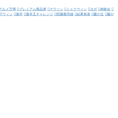
グルメ万博
プレミアム商品券
マラソン
ミャクウィン
ヨガ
体験会
汗ウィン
激辛
激辛王チャレンジ
田園都市線
結果発表
藤が丘
藤が