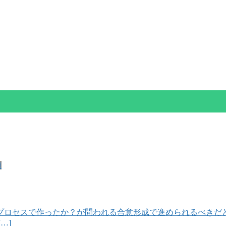
類
プロセスで作ったか？が問われる合意形成で進められるべきだと
…]