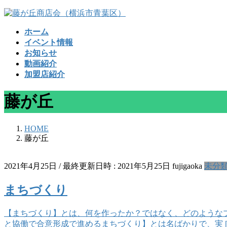
コ
ナ
ン
ビ
ホーム
テ
ゲ
イベント情報
ン
ー
お知らせ
ツ
シ
動画紹介
へ
ョ
加盟店紹介
ス
ン
キ
に
藤が丘
ッ
移
プ
動
HOME
藤が丘
2021年4月25日
/ 最終更新日時 :
2021年5月25日
fujigaoka
未分
まちづくり
【まちづくり】とは、何を作ったか？ではなく、どのような
と協働で合意形成で進めるまちづくり】とは名ばかりで、実 [