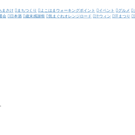
あまさけ
まちつくり
よこはまウォーキングポイント
イベント
グルメ
選会
日本酒
歳末感謝祭
気まぐれオレンジロード
汁ウィン
汗まつり
.