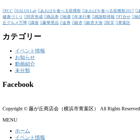
FCC
SALUS Lab
あおばを食べる収穫祭
あおばを食べる収穫祭2017
健康づくり
同意形成
商品券
地酒
年末行事
感謝祭情報
打合せ
抽
丘グルメ万博
講座
豪華景品
金券
銀杏
銀杏大漁
防災
青葉区
カテゴリー
イベント情報
お知らせ
動画紹介
未分類
Facebook
Copyright © 藤が丘商店会（横浜市青葉区） All Rights Reserved
MENU
ホーム
イベント情報